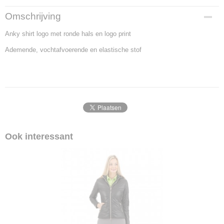
Bruto gewicht
Omschrijving
1,00 Kg
Anky shirt logo met ronde hals en logo print
Ademende, vochtafvoerende en elastische stof
Ook interessant