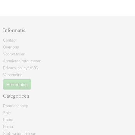
Informatie
Contact
Over ons
Voorwaarden
Annuleren/retourneren
Privacy policy/ AVG
Verzending
Herroeping
Categorieën
Paardensnoep
Sale
Paard
Ruiter
Stal, weide, rijbaan