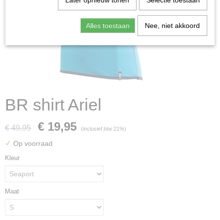
Later opnieuw tonen
Selectie toestaan
Alles toestaan
Nee, niet akkoord
BR shirt Ariel
€ 19,95
€ 49,95
(inclusief btw 21%)
✓
Op voorraad
Kleur
Maat