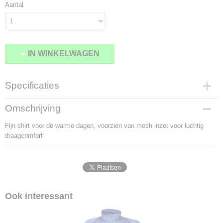
Aantal
IN WINKELWAGEN
Specificaties
Bruto gewicht
Omschrijving
1,00 Kg
Fijn shirt voor de warme dagen, voorzien van mesh inzet voor luchtig
draagcomfort
Ook interessant