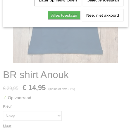
Later opnieuw tonen
Selectie toestaan
Alles toestaan
Nee, niet akkoord
BR shirt Anouk
€ 14,95
€ 29,95
(inclusief btw 21%)
✓
Op voorraad
Kleur
Maat