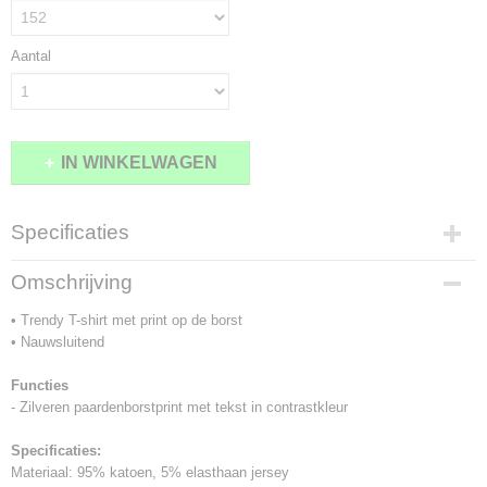
Aantal
IN WINKELWAGEN
Specificaties
Bruto gewicht
Omschrijving
1,00 Kg
• Trendy T-shirt met print op de borst
• Nauwsluitend
Functies
- Zilveren paardenborstprint met tekst in contrastkleur
Specificaties:
Materiaal: 95% katoen, 5% elasthaan jersey