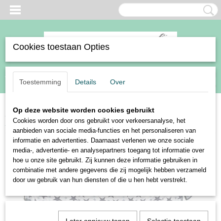
Cookies toestaan Opties
Inloggen
Registreren
UW WINKELWAGEN
Toestemming
Details
Over
Geen producten
(0)
Op deze website worden cookies gebruikt
Home
>
Paard
>
Dekens
>
Vliegendekens
>
Harry's Horse vliegendeken
Cookies worden door ons gebruikt voor verkeersanalyse, het
zonder hals Stars
aanbieden van sociale media-functies en het personaliseren van
informatie en advertenties. Daarnaast verlenen we onze sociale
media-, advertentie- en analysepartners toegang tot informatie over
hoe u onze site gebruikt. Zij kunnen deze informatie gebruiken in
combinatie met andere gegevens die zij mogelijk hebben verzameld
door uw gebruik van hun diensten of die u hen hebt verstrekt.