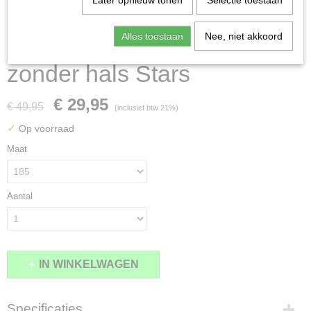
Later opnieuw tonen
Selectie toestaan
Alles toestaan
Nee, niet akkoord
Harry's Horse vliegendeken
zonder hals Stars
€ 29,95
€ 49,95
(inclusief btw 21%)
✓
Op voorraad
Maat
Aantal
IN WINKELWAGEN
Specificaties