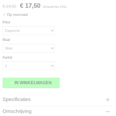
€ 17,50
€ 24,50
(inclusief btw 21%)
✓
Op voorraad
Kleur
Maat
Aantal
IN WINKELWAGEN
Specificaties
Productcode
Omschrijving
1806-8405