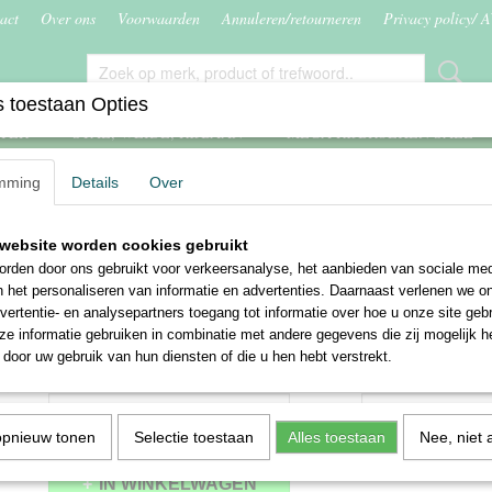
act
Over ons
Voorwaarden
Annuleren/retourneren
Privacy policy/ 
 toestaan Opties
ITER
STAL, WEIDE, RIJBAAN
MEGA RIJBROEKEN SALE
mming
Details
Over
ijn La Tania
website worden cookies gebruikt
Harry's Horse softlijn La T
rden door ons gebruikt voor verkeersanalyse, het aanbieden van sociale med
n het personaliseren van informatie en advertenties. Daarnaast verlenen we o
€ 5,50
vertentie- en analysepartners toegang tot informatie over hoe u onze site gebru
(inclusief btw 21%)
e informatie gebruiken in combinatie met andere gegevens die zij mogelijk 
✓
Op voorraad
door uw gebruik van hun diensten of die u hen hebt verstrekt.
Kleur
Aantal
opnieuw tonen
Selectie toestaan
Alles toestaan
Nee, niet 
IN WINKELWAGEN