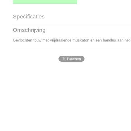
Specificaties
Productcode
1871-8804
Omschrijving
Bruto gewicht
0,75 Kg
Gevlochten touw met vrijdraaiende muskaton en een handlus aan het 