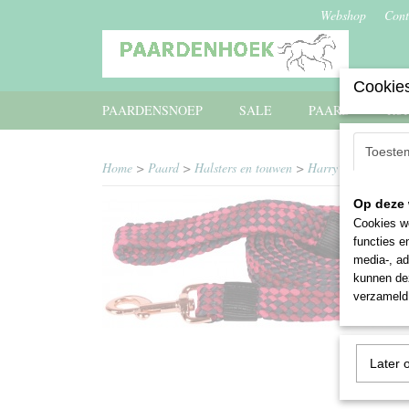
Webshop
Cont
Cookies
PAARDENSNOEP
SALE
PAARD
RU
Toeste
Home
>
Paard
>
Halsters en touwen
>
Harry's Horse softl
Op deze 
Cookies wo
functies e
media-, ad
kunnen dez
verzameld 
Later 