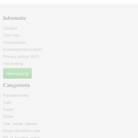
Informatie
Contact
Over ons
Voorwaarden
Annuleren/retourneren
Privacy policy/ AVG
Verzending
Herroeping
Categorieën
Paardensnoep
Sale
Paard
Ruiter
Stal, weide, rijbaan
Mega rijbroeken sale
PS of Sweden outlet