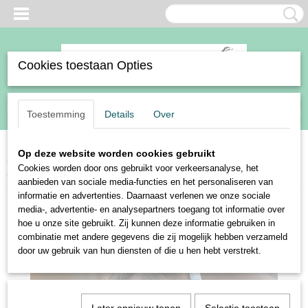
Cookies toestaan Opties
Inloggen
Registreren
UW WINKELWAGEN
Toestemming
Details
Over
Geen producten
(0)
Op deze website worden cookies gebruikt
Home
>
Paard
>
Halsters en touwen
>
Harry's Horse halsterset Just Ride
Cookies worden door ons gebruikt voor verkeersanalyse, het
Retro
aanbieden van sociale media-functies en het personaliseren van
informatie en advertenties. Daarnaast verlenen we onze sociale
media-, advertentie- en analysepartners toegang tot informatie over
hoe u onze site gebruikt. Zij kunnen deze informatie gebruiken in
combinatie met andere gegevens die zij mogelijk hebben verzameld
door uw gebruik van hun diensten of die u hen hebt verstrekt.