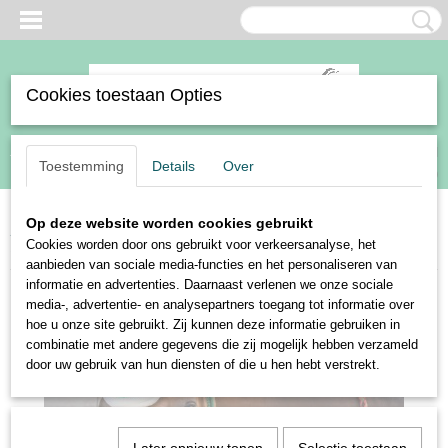
Cookies toestaan Opties
Inloggen
Registreren
UW WINKELWAGEN
Toestemming
Details
Over
Geen producten
(0)
Op deze website worden cookies gebruikt
Home
>
Paard
>
Halsters en touwen
>
Harry's Horse halsterset en muts
Cookies worden door ons gebruikt voor verkeersanalyse, het
Christmas
aanbieden van sociale media-functies en het personaliseren van
informatie en advertenties. Daarnaast verlenen we onze sociale
media-, advertentie- en analysepartners toegang tot informatie over
hoe u onze site gebruikt. Zij kunnen deze informatie gebruiken in
combinatie met andere gegevens die zij mogelijk hebben verzameld
door uw gebruik van hun diensten of die u hen hebt verstrekt.