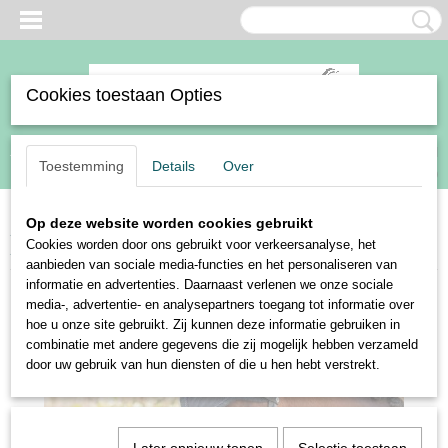
Cookies toestaan Opties
Inloggen
Registreren
UW WINKELWAGEN
Toestemming
Details
Over
Geen producten
(0)
Op deze website worden cookies gebruikt
Home
>
Paard
>
Hoofdstellen en accesoires
>
Hoofdstellen
>
Harry's
Cookies worden door ons gebruikt voor verkeersanalyse, het
Horse hoofdstel Rondgenaaid Lacque
aanbieden van sociale media-functies en het personaliseren van
informatie en advertenties. Daarnaast verlenen we onze sociale
media-, advertentie- en analysepartners toegang tot informatie over
hoe u onze site gebruikt. Zij kunnen deze informatie gebruiken in
combinatie met andere gegevens die zij mogelijk hebben verzameld
door uw gebruik van hun diensten of die u hen hebt verstrekt.