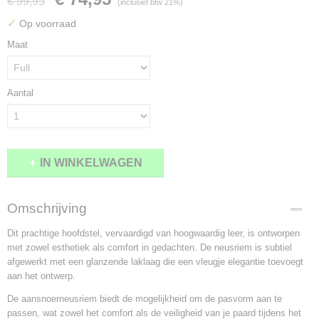
€ 99,95
(inclusief btw 21%)
✓
Op voorraad
Maat
Aantal
IN WINKELWAGEN
Omschrijving
Dit prachtige hoofdstel, vervaardigd van hoogwaardig leer, is ontworpen
met zowel esthetiek als comfort in gedachten. De neusriem is subtiel
afgewerkt met een glanzende laklaag die een vleugje elegantie toevoegt
aan het ontwerp.
De aansnoerneusriem biedt de mogelijkheid om de pasvorm aan te
passen, wat zowel het comfort als de veiligheid van je paard tijdens het