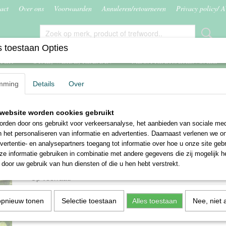
act
Over ons
Voorwaarden
Annuleren/retourneren
Privacy policy/ 
 toestaan Opties
ITER
STAL, WEIDE, RIJBAAN
MEGA RIJBROEKEN SALE
mming
Details
Over
-klit, vliegenspray, etc
>
Paardenhoek Equi Zzomer spray Fresh spons-on
website worden cookies gebruikt
Paardenhoek Equi Zzomer
rden door ons gebruikt voor verkeersanalyse, het aanbieden van sociale med
Fresh spons-on
n het personaliseren van informatie en advertenties. Daarnaast verlenen we o
vertentie- en analysepartners toegang tot informatie over hoe u onze site gebru
e informatie gebruiken in combinatie met andere gegevens die zij mogelijk 
€ 7,50
door uw gebruik van hun diensten of die u hen hebt verstrekt.
(inclusief btw 21%)
✓
Op voorraad
Aantal
opnieuw tonen
Selectie toestaan
Alles toestaan
Nee, niet 