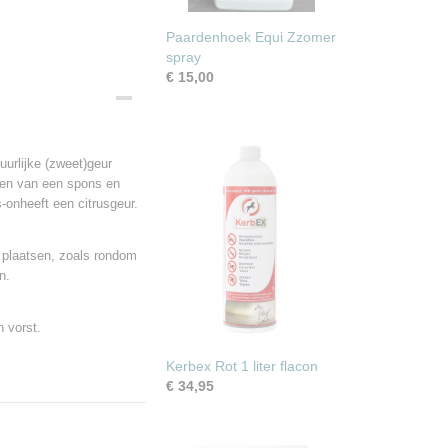
Paardenhoek Equi Zzomer
spray
€ 15,00
urlijke (zweet)geur
zien van een spons en
onheeft een citrusgeur.
 plaatsen, zoals rondom
n.
 vorst.
Kerbex Rot 1 liter flacon
€ 34,95