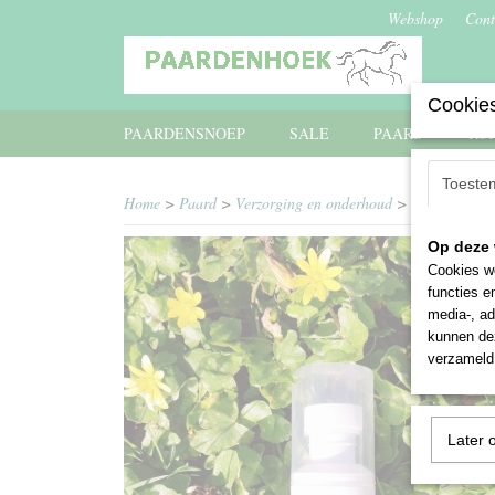
Webshop
Cont
Cookies
PAARDENSNOEP
SALE
PAARD
RU
Toeste
Home
>
Paard
>
Verzorging en onderhoud
>
Shampoo, anti
Op deze 
Cookies wo
functies e
media-, ad
kunnen dez
verzameld 
Later 