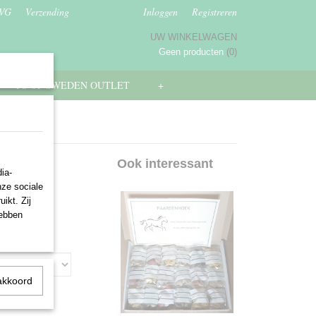
AVG
Verzending
Inloggen
Registreren
UW WINKELWAGEN
Geen producten
(0)
PS OF SWEDEN OUTLET
+
Ook interessant
ia-
nze sociale
ikt. Zij
hebben
akkoord