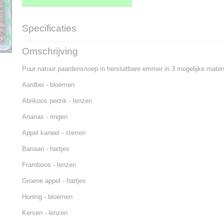
Specificaties
Productcode
707-2923
Omschrijving
Bruto gewicht
3,50 Kg
Puur natuur paardensnoep in hersluitbare emmer in 3 mogelijke maten (
Aardbei - bloemen
Abrikoos perzik - lenzen
Ananas - ringen
Appel kaneel - sterren
Banaan - hartjes
Framboos - lenzen
Groene appel - hartjes
Honing - bloemen
Kersen - lenzen