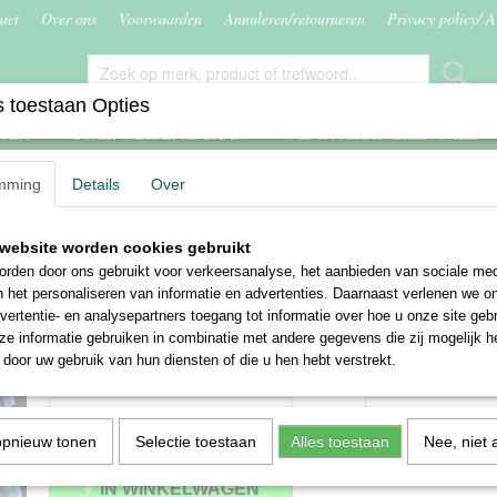
act
Over ons
Voorwaarden
Annuleren/retourneren
Privacy policy/ 
 toestaan Opties
ITER
STAL, WEIDE, RIJBAAN
MEGA RIJBROEKEN SALE
mming
Details
Over
plementen
>
Paardensnoep puur natuur
website worden cookies gebruikt
Paardensnoep puur natuur
rden door ons gebruikt voor verkeersanalyse, het aanbieden van sociale med
n het personaliseren van informatie en advertenties. Daarnaast verlenen we o
€ 5,50
vertentie- en analysepartners toegang tot informatie over hoe u onze site gebru
(inclusief btw 21%)
e informatie gebruiken in combinatie met andere gegevens die zij mogelijk 
✓
Op voorraad
door uw gebruik van hun diensten of die u hen hebt verstrekt.
Smaak
Aantal
opnieuw tonen
Selectie toestaan
Alles toestaan
Nee, niet 
IN WINKELWAGEN