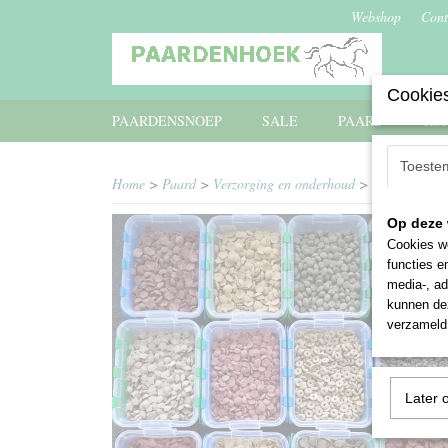
Webshop
Cont
Cookies
PAARDENSNOEP
SALE
PAARD
RU
Toeste
Home
>
Paard
>
Verzorging en onderhoud
>
Snoep en sup
Op deze 
Cookies wo
functies e
media-, ad
kunnen dez
verzameld 
Later 