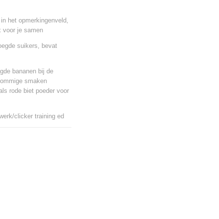
 in het opmerkingenveld,
x voor je samen
oegde suikers, bevat
ogde bananen bij de
, Sommige smaken
als rode biet poeder voor
werk/clicker training ed