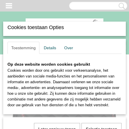
Cookies toestaan Opties
Inloggen
Registreren
UW WINKELWAGEN
Toestemming
Details
Over
Geen producten
(0)
Op deze website worden cookies gebruikt
Home
>
Paard
>
Zadeldekjes
>
Harry's Horse zadeldek Stout burgundy
Cookies worden door ons gebruikt voor verkeersanalyse, het
aanbieden van sociale media-functies en het personaliseren van
informatie en advertenties. Daarnaast verlenen we onze sociale
media-, advertentie- en analysepartners toegang tot informatie over
hoe u onze site gebruikt. Zij kunnen deze informatie gebruiken in
combinatie met andere gegevens die zij mogelijk hebben verzameld
door uw gebruik van hun diensten of die u hen hebt verstrekt.