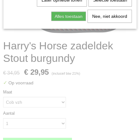
Later opnieuw tonen
Selectie toestaan
Alles toestaan
Nee, niet akkoord
Harry's Horse zadeldek
Stout burgundy
€ 29,95
€ 34,95
(inclusief btw 21%)
✓
Op voorraad
Maat
Aantal