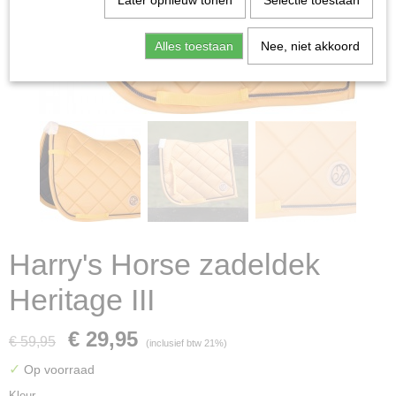
Later opnieuw tonen
Selectie toestaan
Alles toestaan
Nee, niet akkoord
Harry's Horse zadeldek
Heritage III
€ 29,95
€ 59,95
(inclusief btw 21%)
✓
Op voorraad
Kleur