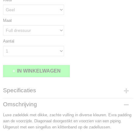
Maat
Aantal
IN WINKELWAGEN
Specificaties
Productcode
Omschrijving
1425-10529
Luxe zadeldek met dikke, zachte vulling in diverse kleuren. Exra padding
aan de voorzijde. Diagonaal doorgestikt en voorzien van een piping.
Uitgerust met een singellus en klittenband op de zadellussen.