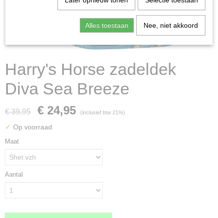
Later opnieuw tonen
Selectie toestaan
Alles toestaan
Nee, niet akkoord
Harry's Horse zadeldek
Diva Sea Breeze
€ 24,95
€ 39,95
(inclusief btw 21%)
✓
Op voorraad
Maat
Aantal