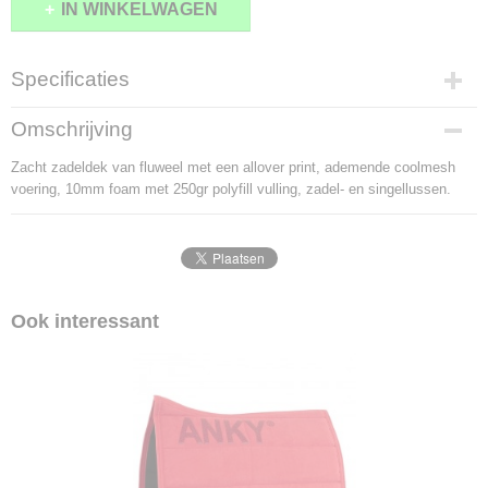
IN WINKELWAGEN
Specificaties
Productcode
Omschrijving
1433-6542
Zacht zadeldek van fluweel met een allover print, ademende coolmesh
voering, 10mm foam met 250gr polyfill vulling, zadel- en singellussen.
Ook interessant