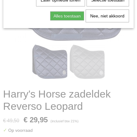
Later opnieuw tonen
Selectie toestaan
Alles toestaan
Nee, niet akkoord
Harry's Horse zadeldek
Reverso Leopard
€ 29,95
€ 49,50
(inclusief btw 21%)
✓
Op voorraad