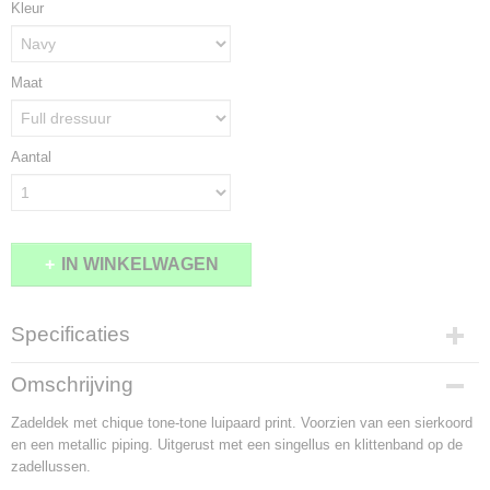
Kleur
Maat
Aantal
IN WINKELWAGEN
Specificaties
Productcode
Omschrijving
1667-10122
Zadeldek met chique tone-tone luipaard print. Voorzien van een sierkoord
en een metallic piping. Uitgerust met een singellus en klittenband op de
zadellussen.