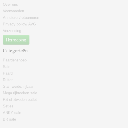
Over ons
Voorwaarden
Annuleren/retourneren
Privacy policy/ AVG
Verzending
Herroeping
Categorieën
Paardensnoep
Sale
Paard
Ruiter
Stal, weide, rijbaan
Mega rijbroeken sale
PS of Sweden outlet
Setjes
ANKY sale
BR sale