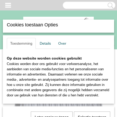
Cookies toestaan Opties
Inloggen
Registreren
UW WINKELWAGEN
Toestemming
Details
Over
Geen producten
(0)
Op deze website worden cookies gebruikt
Home
>
Paard
>
Zadeldekjes
>
Harry's Horse zadeldek Velvet Denici
Cookies worden door ons gebruikt voor verkeersanalyse, het
Cavalli Indigo
aanbieden van sociale media-functies en het personaliseren van
informatie en advertenties. Daarnaast verlenen we onze sociale
media-, advertentie- en analysepartners toegang tot informatie over
hoe u onze site gebruikt. Zij kunnen deze informatie gebruiken in
combinatie met andere gegevens die zij mogelijk hebben verzameld
door uw gebruik van hun diensten of die u hen hebt verstrekt.