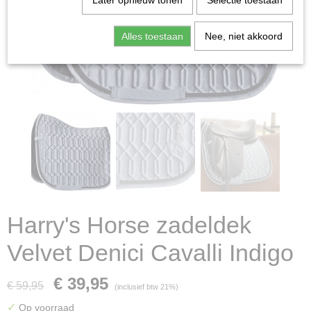
Later opnieuw tonen
Selectie toestaan
Alles toestaan
Nee, niet akkoord
Harry's Horse zadeldek
Velvet Denici Cavalli Indigo
€ 39,95
€ 59,95
(inclusief btw 21%)
✓
Op voorraad