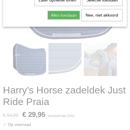
Later opnieuw tonen
Selectie toestaan
Alles toestaan
Nee, niet akkoord
Harry's Horse zadeldek Just
Ride Praia
€ 29,95
€ 54,95
(inclusief btw 21%)
✓
Op voorraad