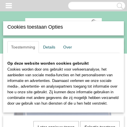
Cookies toestaan Opties
Inloggen
Registreren
UW WINKELWAGEN
Toestemming
Details
Over
Geen producten
(0)
Op deze website worden cookies gebruikt
Home
>
Paard
>
Zadeldekjes
>
Harry's Horse zadeldek Just Ride Praia
Cookies worden door ons gebruikt voor verkeersanalyse, het
aanbieden van sociale media-functies en het personaliseren van
informatie en advertenties. Daarnaast verlenen we onze sociale
media-, advertentie- en analysepartners toegang tot informatie over
hoe u onze site gebruikt. Zij kunnen deze informatie gebruiken in
combinatie met andere gegevens die zij mogelijk hebben verzameld
door uw gebruik van hun diensten of die u hen hebt verstrekt.