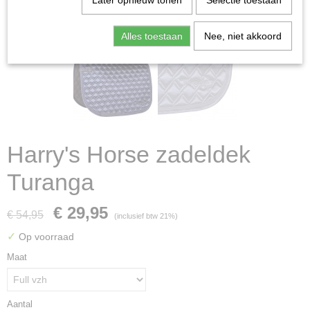
Later opnieuw tonen
Selectie toestaan
Alles toestaan
Nee, niet akkoord
Harry's Horse zadeldek
Turanga
€ 29,95
€ 54,95
(inclusief btw 21%)
✓
Op voorraad
Maat
Aantal