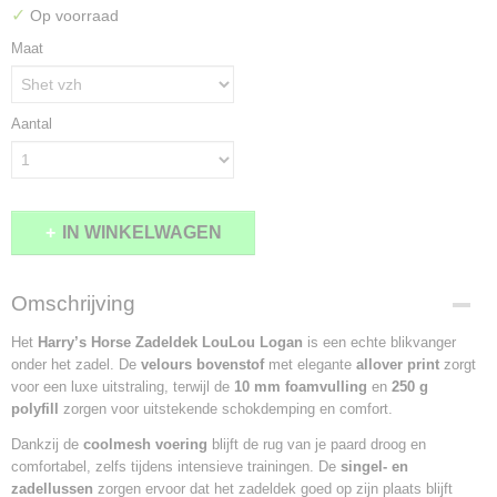
✓
Op voorraad
Maat
Aantal
IN WINKELWAGEN
Omschrijving
Het
Harry’s Horse Zadeldek LouLou Logan
is een echte blikvanger
onder het zadel. De
velours bovenstof
met elegante
allover print
zorgt
voor een luxe uitstraling, terwijl de
10 mm foamvulling
en
250 g
polyfill
zorgen voor uitstekende schokdemping en comfort.
Dankzij de
coolmesh voering
blijft de rug van je paard droog en
comfortabel, zelfs tijdens intensieve trainingen. De
singel- en
zadellussen
zorgen ervoor dat het zadeldek goed op zijn plaats blijft