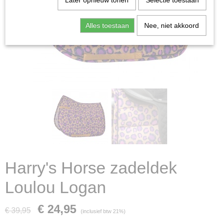
Later opnieuw tonen
Selectie toestaan
Alles toestaan
Nee, niet akkoord
Harry's Horse zadeldek
Loulou Logan
€ 24,95
€ 39,95
(inclusief btw 21%)