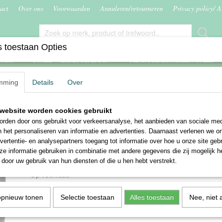
act
Over ons
Voorwaarden
Annuleren/retourneren
Privacy policy/ 
 toestaan Opties
ITER
STAL, WEIDE, RIJBAAN
MEGA RIJBROEKEN SALE
mming
Details
Over
se handschoenen Vancouver
website worden cookies gebruikt
Harry's Horse handschoe
rden door ons gebruikt voor verkeersanalyse, het aanbieden van sociale med
Vancouver
n het personaliseren van informatie en advertenties. Daarnaast verlenen we o
vertentie- en analysepartners toegang tot informatie over hoe u onze site gebru
e informatie gebruiken in combinatie met andere gegevens die zij mogelijk 
€ 14,50
€ 18,50
door uw gebruik van hun diensten of die u hen hebt verstrekt.
(inclusief btw 21%)
✓
Op voorraad
Maat
Aantal
opnieuw tonen
Selectie toestaan
Alles toestaan
Nee, niet 