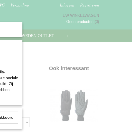
AVG
Verzending
Inloggen
Registreren
UW WINKELWAGEN
Geen producten
(0)
PS OF SWEDEN OUTLET
+
nen
Ook interessant
ia-
nze sociale
ikt. Zij
hebben
akkoord