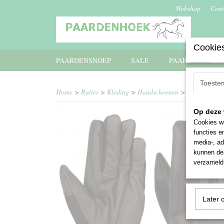
Webshop
Cont
Cookies
PAARDENSNOEP
SALE
PAARD
RU
Toeste
Home
>
Ruiter
>
Kleding
>
Handschoenen
>
Harry's Hor
Op deze 
Cookies wo
functies e
media-, ad
kunnen dez
verzameld 
Later 