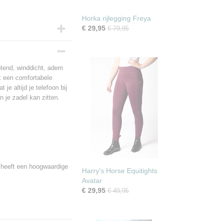
Horka rijlegging Freya
€ 29,95
€ 79,95
otend, winddicht, adem
k een comfortabele
e altijd je telefoon bij
in je zadel kan zitten.
n heeft een hoogwaardige
Harry's Horse Equitights
Avatar
€ 29,95
€ 49,95