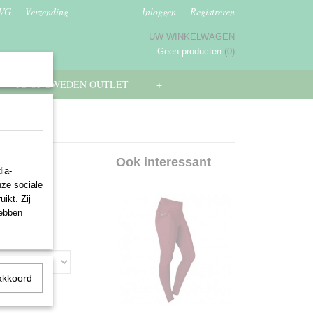
AVG
Verzending
Inloggen
Registreren
UW WINKELWAGEN
Geen producten
(0)
PS OF SWEDEN OUTLET
+
Ook interessant
ia-
nze sociale
ikt. Zij
hebben
akkoord