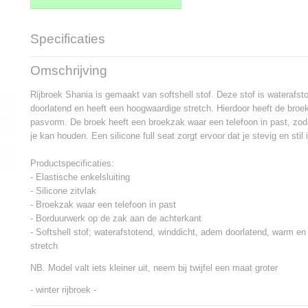
Specificaties
Productcode
1514-6996
Omschrijving
Rijbroek Shania is gemaakt van softshell stof. Deze stof is waterafst
doorlatend en heeft een hoogwaardige stretch. Hierdoor heeft de broe
pasvorm. De broek heeft een broekzak waar een telefoon in past, zodat j
je kan houden. Een silicone full seat zorgt ervoor dat je stevig en stil 
Productspecificaties:
- Elastische enkelsluiting
- Silicone zitvlak
- Broekzak waar een telefoon in past
- Borduurwerk op de zak aan de achterkant
- Softshell stof; waterafstotend, winddicht, adem doorlatend, warm e
stretch
NB. Model valt iets kleiner uit, neem bij twijfel een maat groter
- winter rijbroek -