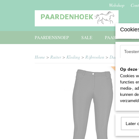
Webshop
Cont
Cookies
PAARDENSNOEP
SALE
PAARD
RU
Toeste
Home
>
Ruiter
>
Kleding
>
Rijbroeken
>
Dames
>
Horka 
Op deze 
- winter rijbro
Cookies wo
functies e
media-, ad
kunnen dez
verzameld 
Later 