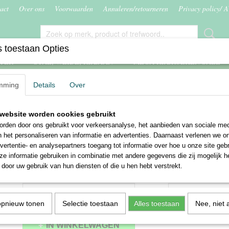
act
Over ons
Voorwaarden
Annuleren/retourneren
Privacy policy/ 
 toestaan Opties
ITER
STAL, WEIDE, RIJBAAN
MEGA RIJBROEKEN SALE
mming
Details
Over
rijbroek Shania
website worden cookies gebruikt
Horka rijbroek Shania
ek -
rden door ons gebruikt voor verkeersanalyse, het aanbieden van sociale med
n het personaliseren van informatie en advertenties. Daarnaast verlenen we o
€ 59,95
€ 119,95
vertentie- en analysepartners toegang tot informatie over hoe u onze site gebru
(inclusief btw 21%)
e informatie gebruiken in combinatie met andere gegevens die zij mogelijk 
✓
Op voorraad
door uw gebruik van hun diensten of die u hen hebt verstrekt.
Maat
Aantal
opnieuw tonen
Selectie toestaan
Alles toestaan
Nee, niet 
IN WINKELWAGEN