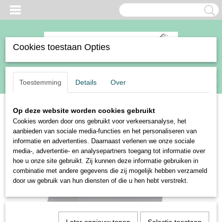
Cookies toestaan Opties
Inloggen
Registreren
UW WINKELWAGEN
Toestemming
Details
Over
Geen producten
(0)
Op deze website worden cookies gebruikt
Home
>
Ruiter
>
Kleding
>
Rijbroeken
>
Dames
>
Harry's Horse
Cookies worden door ons gebruikt voor verkeersanalyse, het
Equitights Santiago
aanbieden van sociale media-functies en het personaliseren van
informatie en advertenties. Daarnaast verlenen we onze sociale
media-, advertentie- en analysepartners toegang tot informatie over
hoe u onze site gebruikt. Zij kunnen deze informatie gebruiken in
combinatie met andere gegevens die zij mogelijk hebben verzameld
door uw gebruik van hun diensten of die u hen hebt verstrekt.