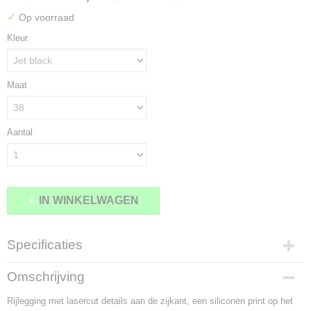
✓
Op voorraad
Kleur
Maat
Aantal
IN WINKELWAGEN
Specificaties
Productcode
Omschrijving
1793-8200
Rijlegging met lasercut details aan de zijkant, een siliconen print op het