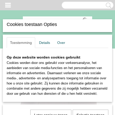
Cookies toestaan Opties
Inloggen
Registreren
UW WINKELWAGEN
Toestemming
Details
Over
Geen producten
(0)
Op deze website worden cookies gebruikt
Home
>
Ruiter
>
Kleding
>
Rijbroeken
>
Dames
>
Harry's Horse
Cookies worden door ons gebruikt voor verkeersanalyse, het
Equitights Just ride urban grijs
aanbieden van sociale media-functies en het personaliseren van
informatie en advertenties. Daarnaast verlenen we onze sociale
media-, advertentie- en analysepartners toegang tot informatie over
hoe u onze site gebruikt. Zij kunnen deze informatie gebruiken in
combinatie met andere gegevens die zij mogelijk hebben verzameld
door uw gebruik van hun diensten of die u hen hebt verstrekt.