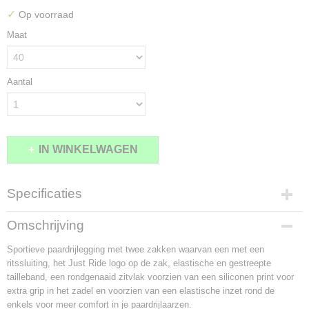
✓
Op voorraad
Maat
Aantal
IN WINKELWAGEN
Specificaties
Productcode
Omschrijving
1915-9070
Sportieve paardrijlegging met twee zakken waarvan een met een
ritssluiting, het Just Ride logo op de zak, elastische en gestreepte
tailleband, een rondgenaaid zitvlak voorzien van een siliconen print voor
extra grip in het zadel en voorzien van een elastische inzet rond de
enkels voor meer comfort in je paardrijlaarzen.