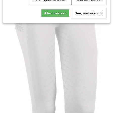
Later opnieuw tonen
Selectie toestaan
Alles toestaan
Nee, niet akkoord