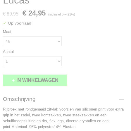
Lucas
€ 24,95
€ 89,95
(inclusief btw 21%)
✓
Op voorraad
Maat
Aantal
IN WINKELWAGEN
Omschrijving
Rijbroek met rondgenaaid zitvlak voorzien van siliconen print voor extra
grip in het zadel, twee kontzakken, twee steekzakken en een
schuifknoopsluiting en rits, flex legs, diverse crystallen en een
print.Materiaal: 96% polyester/ 4% Elastan