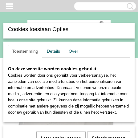
Cookies toestaan Opties
Inloggen
Registreren
UW WINKELWAGEN
Toestemming
Details
Over
Geen producten
(0)
Op deze website worden cookies gebruikt
Home
>
Ruiter
>
Kleding
>
Rijbroeken
>
Dames
>
Harry's Horse rijbroek
Cookies worden door ons gebruikt voor verkeersanalyse, het
San Lucas
aanbieden van sociale media-functies en het personaliseren van
informatie en advertenties. Daarnaast verlenen we onze sociale
media-, advertentie- en analysepartners toegang tot informatie over
hoe u onze site gebruikt. Zij kunnen deze informatie gebruiken in
combinatie met andere gegevens die zij mogelijk hebben verzameld
door uw gebruik van hun diensten of die u hen hebt verstrekt.