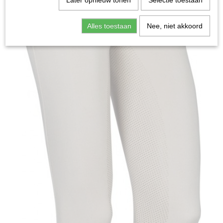
Later opnieuw tonen
Selectie toestaan
Alles toestaan
Nee, niet akkoord