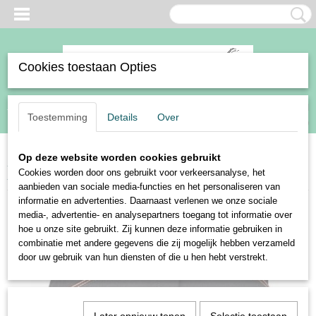
Cookies toestaan Opties
Inloggen
Registreren
UW WINKELWAGEN
Toestemming
Details
Over
Geen producten
(0)
Op deze website worden cookies gebruikt
Home
>
Ruiter
>
Kleding
>
Rijbroeken
>
Dames
>
Harry's Horse
Cookies worden door ons gebruikt voor verkeersanalyse, het
Rosegold full seat
aanbieden van sociale media-functies en het personaliseren van
informatie en advertenties. Daarnaast verlenen we onze sociale
media-, advertentie- en analysepartners toegang tot informatie over
hoe u onze site gebruikt. Zij kunnen deze informatie gebruiken in
combinatie met andere gegevens die zij mogelijk hebben verzameld
door uw gebruik van hun diensten of die u hen hebt verstrekt.