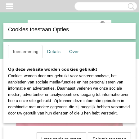
Cookies toestaan Opties
Inloggen
Registreren
UW WINKELWAGEN
Toestemming
Details
Over
Geen producten
(0)
Op deze website worden cookies gebruikt
Home
>
Ruiter
>
Kleding
>
Shirts en polo's
>
Harry's Horse shirt Monaco
Cookies worden door ons gebruikt voor verkeersanalyse, het
aanbieden van sociale media-functies en het personaliseren van
informatie en advertenties. Daarnaast verlenen we onze sociale
media-, advertentie- en analysepartners toegang tot informatie over
hoe u onze site gebruikt. Zij kunnen deze informatie gebruiken in
combinatie met andere gegevens die zij mogelijk hebben verzameld
door uw gebruik van hun diensten of die u hen hebt verstrekt.