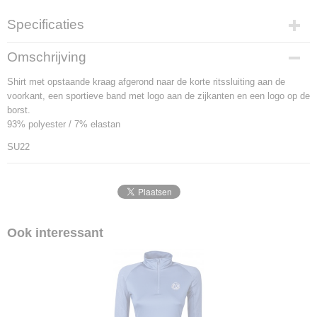
Specificaties
Productcode
Omschrijving
1397-9736
Shirt met opstaande kraag afgerond naar de korte ritssluiting aan de
Bruto gewicht
voorkant, een sportieve band met logo aan de zijkanten en een logo op de
1,00 Kg
borst.
93% polyester / 7% elastan
SU22
Ook interessant