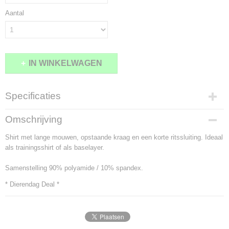
Aantal
IN WINKELWAGEN
Specificaties
Productcode
Omschrijving
2014-9577
Shirt met lange mouwen, opstaande kraag en een korte ritssluiting. Ideaal
als trainingsshirt of als baselayer.
Samenstelling 90% polyamide / 10% spandex.
* Dierendag Deal *