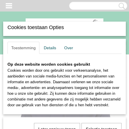
Cookies toestaan Opties
Inloggen
Registreren
UW WINKELWAGEN
Toestemming
Details
Over
Geen producten
(0)
Op deze website worden cookies gebruikt
Home
>
Ruiter
>
Kleding
>
Shirts en polo's
>
Harry's Horse shirt
Cookies worden door ons gebruikt voor verkeersanalyse, het
Equitrainer
aanbieden van sociale media-functies en het personaliseren van
informatie en advertenties. Daarnaast verlenen we onze sociale
media-, advertentie- en analysepartners toegang tot informatie over
hoe u onze site gebruikt. Zij kunnen deze informatie gebruiken in
combinatie met andere gegevens die zij mogelijk hebben verzameld
door uw gebruik van hun diensten of die u hen hebt verstrekt.