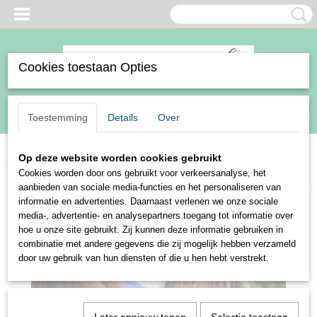
Cookies toestaan Opties
Inloggen
Registreren
UW WINKELWAGEN
Toestemming
Details
Over
Geen producten
(0)
Op deze website worden cookies gebruikt
Home
>
Ruiter
>
Kleding
>
Shirts en polo's
>
Harry's Horse shirt Diva
Cookies worden door ons gebruikt voor verkeersanalyse, het
Violet
aanbieden van sociale media-functies en het personaliseren van
informatie en advertenties. Daarnaast verlenen we onze sociale
media-, advertentie- en analysepartners toegang tot informatie over
hoe u onze site gebruikt. Zij kunnen deze informatie gebruiken in
combinatie met andere gegevens die zij mogelijk hebben verzameld
door uw gebruik van hun diensten of die u hen hebt verstrekt.