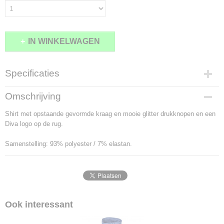
IN WINKELWAGEN
Specificaties
Productcode
Omschrijving
2099-10076
Shirt met opstaande gevormde kraag en mooie glitter drukknopen en een
Diva logo op de rug.
Samenstelling: 93% polyester / 7% elastan.
Ook interessant