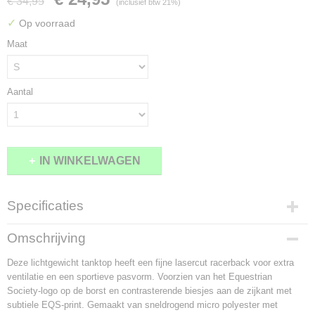
€ 34,95
(inclusief btw 21%)
✓
Op voorraad
Maat
Aantal
IN WINKELWAGEN
Specificaties
Productcode
Omschrijving
2180-10350
Deze lichtgewicht tanktop heeft een fijne lasercut racerback voor extra
ventilatie en een sportieve pasvorm. Voorzien van het Equestrian
Society-logo op de borst en contrasterende biesjes aan de zijkant met
subtiele EQS-print. Gemaakt van sneldrogend micro polyester met