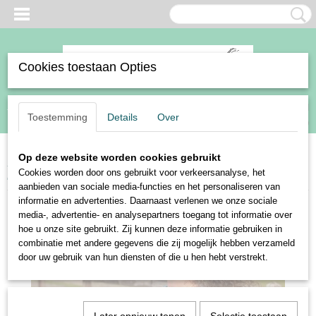
Cookies toestaan Opties
Inloggen
Registreren
UW WINKELWAGEN
Toestemming
Details
Over
Geen producten
(0)
Op deze website worden cookies gebruikt
Home
>
Ruiter
>
Kleding
>
Shirts en polo's
>
Harry's Horse Tanktop
Cookies worden door ons gebruikt voor verkeersanalyse, het
Sporty
aanbieden van sociale media-functies en het personaliseren van
informatie en advertenties. Daarnaast verlenen we onze sociale
media-, advertentie- en analysepartners toegang tot informatie over
hoe u onze site gebruikt. Zij kunnen deze informatie gebruiken in
combinatie met andere gegevens die zij mogelijk hebben verzameld
door uw gebruik van hun diensten of die u hen hebt verstrekt.