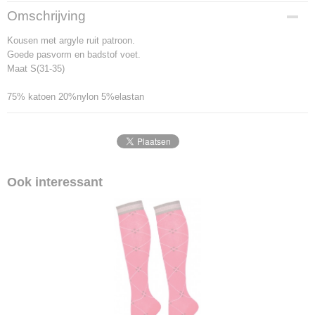
Bruto gewicht
Omschrijving
0,40 Kg
Kousen met argyle ruit patroon.
Goede pasvorm en badstof voet.
Maat S(31-35)
75% katoen 20%nylon 5%elastan
Ook interessant