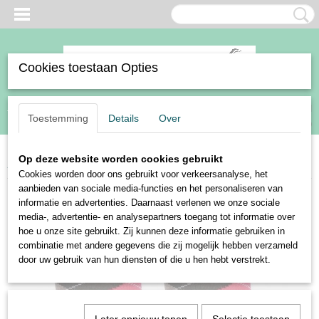
Cookies toestaan Opties
Inloggen
Registreren
UW WINKELWAGEN
Toestemming
Details
Over
Geen producten
(0)
Op deze website worden cookies gebruikt
Home
>
Ruiter
>
Kleding
>
Sokken
>
Harry's Horse rijsokken Argyle ruit
Cookies worden door ons gebruikt voor verkeersanalyse, het
aanbieden van sociale media-functies en het personaliseren van
informatie en advertenties. Daarnaast verlenen we onze sociale
media-, advertentie- en analysepartners toegang tot informatie over
hoe u onze site gebruikt. Zij kunnen deze informatie gebruiken in
combinatie met andere gegevens die zij mogelijk hebben verzameld
door uw gebruik van hun diensten of die u hen hebt verstrekt.