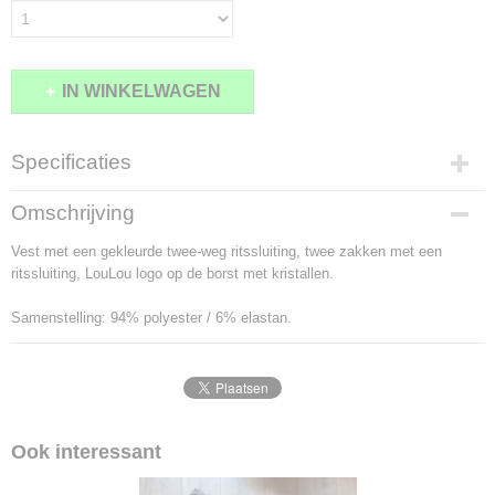
IN WINKELWAGEN
Specificaties
Productcode
Omschrijving
2098-10074
Vest met een gekleurde twee-weg ritssluiting, twee zakken met een
ritssluiting, LouLou logo op de borst met kristallen.
Samenstelling: 94% polyester / 6% elastan.
Ook interessant