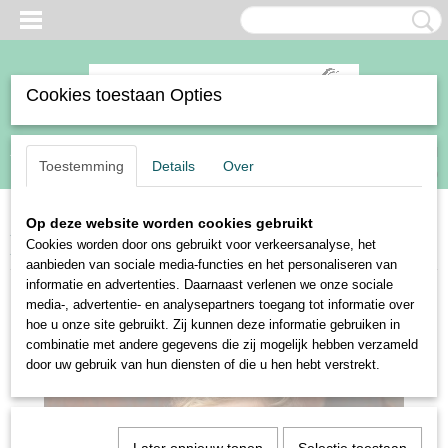
Cookies toestaan Opties
Inloggen
Registreren
UW WINKELWAGEN
Toestemming
Details
Over
Geen producten
(0)
Op deze website worden cookies gebruikt
Home
>
Ruiter
>
Kleding
>
Vesten, truien, bodywarmers & overige
>
Cookies worden door ons gebruikt voor verkeersanalyse, het
Harry's Horse vest Loulou Poppy
aanbieden van sociale media-functies en het personaliseren van
informatie en advertenties. Daarnaast verlenen we onze sociale
media-, advertentie- en analysepartners toegang tot informatie over
hoe u onze site gebruikt. Zij kunnen deze informatie gebruiken in
combinatie met andere gegevens die zij mogelijk hebben verzameld
door uw gebruik van hun diensten of die u hen hebt verstrekt.