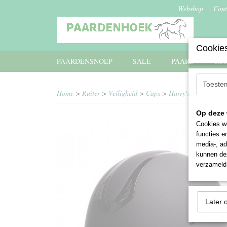
Webshop
Cont
Cookies
PAARDENSNOEP
SALE
PAARD
RU
Toeste
Home
>
Ruiter
>
Veiligheid
>
Caps
>
Harry's Horse cap 
Op deze 
Cookies wo
functies e
media-, ad
kunnen dez
verzameld 
Later 