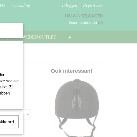
AVG
Verzending
Inloggen
Registreren
UW WINKELWAGEN
Geen producten
(0)
PS OF SWEDEN OUTLET
+
mat
Ook interessant
ia-
nze sociale
ikt. Zij
hebben
akkoord