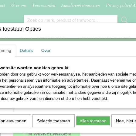
act
Over ons
Voorwaarden
Annuleren/retourneren
Privacy policy/ 
 toestaan Opties
ITER
STAL, WEIDE, RIJBAAN
MEGA RIJBROEKEN SALE
mming
Details
Over
Pro F1 mat
website worden cookies gebruikt
Harry's Horse cap Pro F1 
rden door ons gebruikt voor verkeersanalyse, het aanbieden van sociale med
n het personaliseren van informatie en advertenties. Daarnaast verlenen we o
€ 79,95
€ 89,95
vertentie- en analysepartners toegang tot informatie over hoe u onze site gebru
(inclusief btw 21%)
e informatie gebruiken in combinatie met andere gegevens die zij mogelijk 
✓
Op voorraad
door uw gebruik van hun diensten of die u hen hebt verstrekt.
Maat
Aantal
opnieuw tonen
Selectie toestaan
Alles toestaan
Nee, niet 
IN WINKELWAGEN