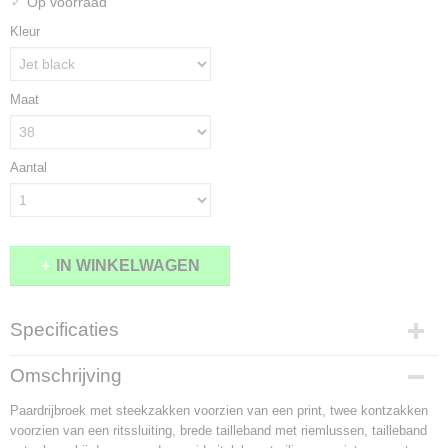
✓
Op voorraad
Kleur
Maat
Aantal
IN WINKELWAGEN
Specificaties
Productcode
Omschrijving
1874-8814
Paardrijbroek met steekzakken voorzien van een print, twee kontzakken
voorzien van een ritssluiting, brede tailleband met riemlussen, tailleband