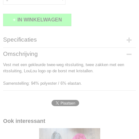
IN WINKELWAGEN
Specificaties
Productcode
Omschrijving
2098-10074
Vest met een gekleurde twee-weg ritssluiting, twee zakken met een
ritssluiting, LouLou logo op de borst met kristallen.
Samenstelling: 94% polyester / 6% elastan.
Ook interessant