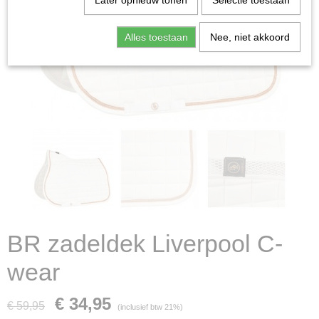
Later opnieuw tonen
Selectie toestaan
Alles toestaan
Nee, niet akkoord
BR zadeldek Liverpool C-
wear
€ 34,95
€ 59,95
(inclusief btw 21%)