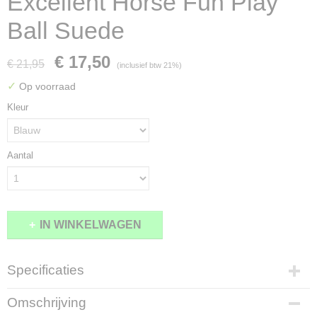
Excellent Horse Fun Play
Ball Suede
€ 17,50
€ 21,95
(inclusief btw 21%)
✓
Op voorraad
Kleur
Aantal
IN WINKELWAGEN
Specificaties
Productcode
Omschrijving
2218-10485