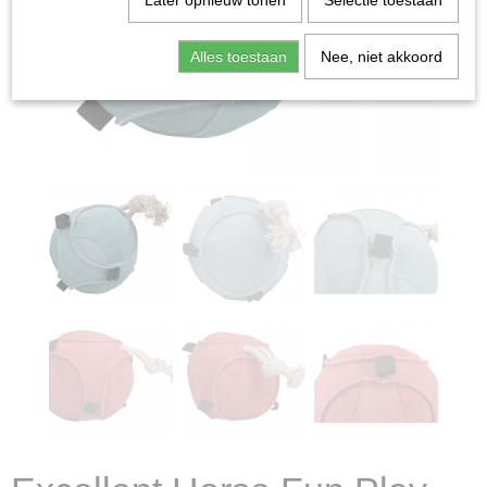
Later opnieuw tonen
Selectie toestaan
Alles toestaan
Nee, niet akkoord