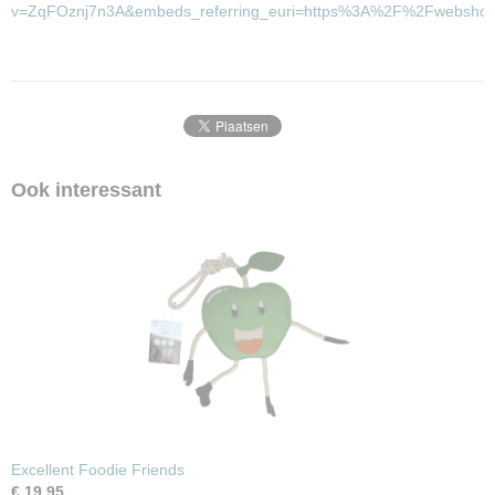
v=ZqFOznj7n3A&embeds_referring_euri=https%3A%2F%2Fwebsho
Ook interessant
Excellent Foodie Friends
€ 19,95