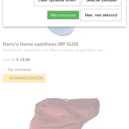
Later opnieuw tonen
Selectie toestaan
Alles toestaan
Nee, niet akkoord
Harry's Horse zadelhoes WP SU26
Waterdichte zadelhoes met fleece voering, singelvakjes aan…
€ 19,96
€ 24,95
✓
Op voorraad
IN WINKELWAGEN