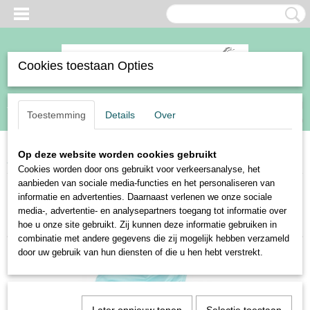
Cookies toestaan Opties
Inloggen
Registreren
UW WINKELWAGEN
Toestemming
Details
Over
Geen producten
(0)
Op deze website worden cookies gebruikt
Home
>
Paard
>
Zadelbenodigdheden
>
Zadelhoezen
Cookies worden door ons gebruikt voor verkeersanalyse, het
aanbieden van sociale media-functies en het personaliseren van
informatie en advertenties. Daarnaast verlenen we onze sociale
Sorteer op:
media-, advertentie- en analysepartners toegang tot informatie over
hoe u onze site gebruikt. Zij kunnen deze informatie gebruiken in
combinatie met andere gegevens die zij mogelijk hebben verzameld
door uw gebruik van hun diensten of die u hen hebt verstrekt.