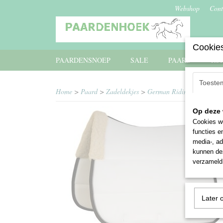
Webshop
Cont
Cookies
PAARDENSNOEP
SALE
PAARD
RU
Toeste
Home
>
Paard
>
Zadeldekjes
>
German Riding dekje Doss
Op deze 
Cookies wo
functies e
media-, ad
kunnen dez
verzameld 
Later 