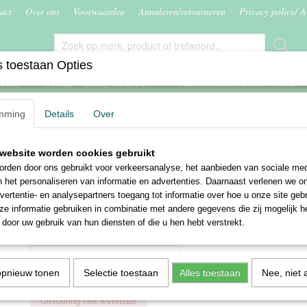
act
Over ons
Voorwaarden
Annuleren/retourneren
Privacy policy/ 
 toestaan Opties
ITER
STAL, WEIDE, RIJBAAN
MEGA RIJBROEKEN SALE
mming
Details
Over
e
website worden cookies gebruikt
German Riding dekje Dos
rden door ons gebruikt voor verkeersanalyse, het aanbieden van sociale med
n het personaliseren van informatie en advertenties. Daarnaast verlenen we o
€ 14,95
€ 24,90
vertentie- en analysepartners toegang tot informatie over hoe u onze site gebru
(inclusief btw 21%)
e informatie gebruiken in combinatie met andere gegevens die zij mogelijk 
✘
Niet op voorraad
door uw gebruik van hun diensten of die u hen hebt verstrekt.
Maat 1
opnieuw tonen
Selectie toestaan
Alles toestaan
Nee, niet 
Uitvoering niet leverbaar